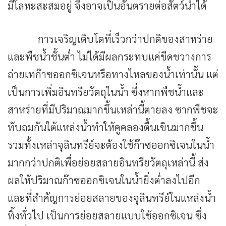
มีโลหะสะสมอยู่ จึงอาจเป็นอันตรายต่อสัตว์น้ำได้
การเจริญเติบโตที่เร็วกว่าปกติของสาหร่าย
และพืชน้ำชั้นต่ำ ไม่ได้มีผลกระทบแค่ขีดขวางการ
ถ่ายเทก๊าซออกซิเจนหรือทางไหลของน้ำเท่านั้น แต่
เป็นการเพิ่มอินทรียวัตถุในน้ำ ซึ่งหากพืชน้ำและ
สาหร่ายที่มีปริมาณมากขึ้นเหล่านี้ตายลง ซากพืชจะ
ทับถมกันใต้แหล่งน้ำทำให้คูคลองตื้นเขินมากขึ้น
รวมทั้งเหล่าจุลินทรีย์จะต้องใช้ก๊าซออกซิเจนในน้ำ
มากกว่าปกติเพื่อย่อยสลายอินทรียวัตถุเหล่านี้ ส่ง
ผลให้ปริมาณก๊าซออกซิเจนในน้ำยิ่งต่ำลงไปอีก
และที่สำคัญการย่อยสลายของจุลินทรีย์ในแหล่งน้ำ
ทิ้งทั่วไป เป็นการย่อยสลายแบบใช้ออกซิเจน ซึ่ง