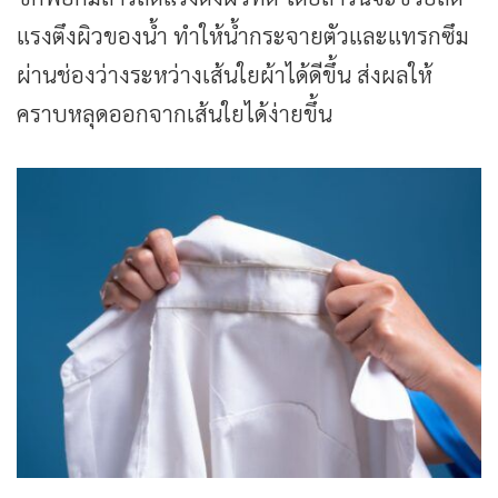
แรงตึงผิวของน้ำ ทำให้น้ำกระจายตัวและแทรกซึม
ผ่านช่องว่างระหว่างเส้นใยผ้าได้ดีขึ้น ส่งผลให้
คราบหลุดออกจากเส้นใยได้ง่ายขึ้น