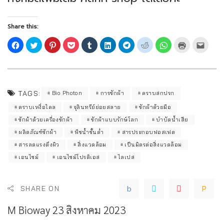
Share this:
TAGS:
Bio Photon
การซักผ้า
คราบสกปรก
คราบเหงื่อไคล
จุลินทรีย์ย่อยสลาย
ซักผ้าด้วยมือ
ซักผ้าด้วยเครื่องซักผ้า
ซักผ้าแบบรักษ์โลก
บำบัดน้ำเสีย
ผลิตภัณฑ์ซักผ้า
พืชน้ำชั้นต่ำ
สารประกอบฟอสเฟต
สารลดแรงตึงผิว
สิ่งแวดล้อม
เป็นมิตรต่อสิ่งแวดล้อม
เอนไซม์
เอนไซม์โปรติเอส
ไลเปส
SHARE ON
M Bioway
23 สิงหาคม 2023