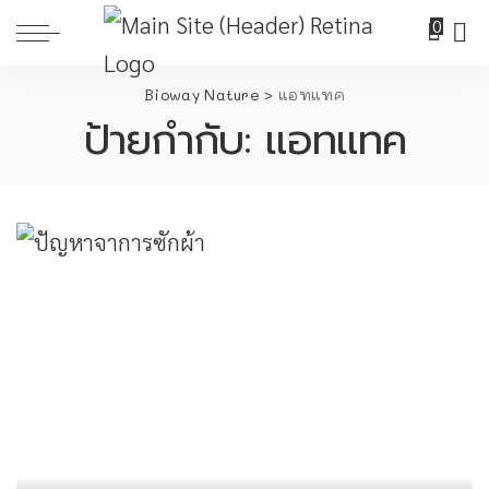
0
Bioway Nature
>
แอทแทค
ป้ายกำกับ:
แอทแทค