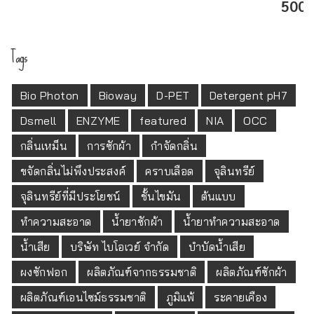
Tags
Bio Photon
Bioway
D-PET
Detergent pH7
Dsmell
ENZYME
featured
NIA
OCC
กลิ่นเหม็น
การซักผ้า
กำจัดกลิ่น
ขจัดกลิ่นไม่พึงประสงค์
คราบเลือด
จุลินทรีย์
จุลินทรีย์ที่มีประโยชน์
ชั้นไขมัน
ต้นแบบ
ทำความสะอาด
น้ำยาซักผ้า
น้ำยาทำความสะอาด
น้ำเสีย
บริษัท ไบโอเวย์ จำกัด
บำบัดน้ำเสีย
ผงซักฟอก
ผลิตภัณฑ์จากธรรมชาติ
ผลิตภัณฑ์ซักผ้า
ผลิตภัณฑ์เอนไซม์ธรรมชาติ
ภูมิแพ้
ระคายเคือง