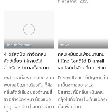
11 พฤษภาคม 2023
Health
Product
News
4 วิธีสุดปัง กำจัดกลิ่น
กลิ่นเหม็นจนเพื่อนบ้านทน
สัตว์เลี้ยง ให้หายวับ!
ไม่ไหว โชคดีได้ D-smell
สำหรับเหล่าทาสทั้งหลาย
เอนไซม์กำจัดกลิ่น มาช่วย
เหล่าทาสทั้งหลาย คงประสบ
D-smell ช่วยแก้ปัญหากลิ่น
พบเจอปัญหาเดียวกัน ก็คือ
เหม็นจากอุจจาระและ
กลิ่นสัตว์เลี้ยง ของจ้านายสี่
ปัสสาวะ ที่มีกลิ่นเหม็นคละ
ขา อย่างน้องหมา น้องแมว
คลุ้งไปทั่วบ้าน ไม่เว้นแม้กระ
มาดูวิธีสุดปัง กำจัดกลิ่นสัตว์
ทั้งเพื่อนบ้าน