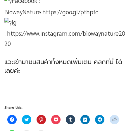
Facebook :
BiowayNature
https://goo.gl/pthpfc
Ig
:
https://www.instagram.com/biowaynature20
20
แวะเข้ามาชมสินค้าทั้งหมดเพิ่มเติม
คลิกที่นี่
ได้
เลยค่ะ
Share this:
Click
Click
Click
Click
Click
Click
Click
Click
to
to
to
to
to
to
to
to
share
share
share
share
share
share
share
share
on
on
on
on
on
on
on
on