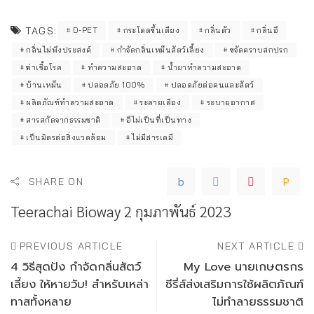
TAGS:
D-PET
กระโดดขึ้นเตียง
กลิ่นตัว
กลิ่นอึ
กลิ่นไม่พึงประสงค์
กำจัดกลิ่นเหม็นสัตว์เลี้ยง
ขจัดคราบสกปรก
ฆ่าเชื้อโรค
ทำความสะอาด
น้ำยาทำความสะอาด
บ้านเหม็น
ปลอดภัย 100%
ปลอดภัยต่อคนและสัตว์
ผลิตภัณฑ์ทำความสะอาด
ระคายเคือง
ระบายอากาศ
สารสกัดจากธรรมชาติ
อึไม่เป็นที่เป็นทาง
เป็นมิตรต่อสิ่งแวดล้อม
ไม่มีสารเคมี
SHARE ON
Teerachai Bioway
2 กุมภาพันธ์ 2023
PREVIOUS ARTICLE
NEXT ARTICLE
4 วิธีสุดปัง กำจัดกลิ่นสัตว์
My Love นายเกษตรกร
เลี้ยง ให้หายวับ! สำหรับเหล่า
ซีรี่ส์ส่งเสริมการใช้ผลิตภัณฑ์
ทาสทั้งหลาย
ไม่ทำลายธรรมชาติ